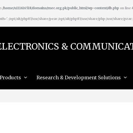
in
/home/u111616518/domains/mec.org.pk/public_html/wp-content/db.php
on line
_path='.:/opt/alt/php83/usr/share/pear:/opt/alt/php83/usr/share/php:/usr/share/pear
ELECTRONICS & COMMUNICAT
Products
Research & Development Solutions