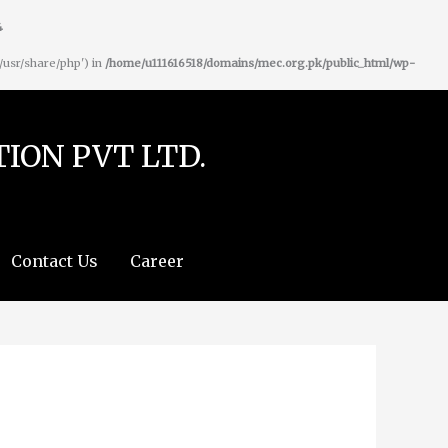
4
:/usr/share/php') in
/home/u111616518/domains/mec.org.pk/public_html/wp-
ION PVT LTD.
Contact Us
Career