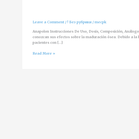
Anapolon 3
Anapolon
3
Leave a Comment
/
! Без рубрики
/
mecpk
Anapolon Instrucciones De Uso, Dosis, Composición, Análogos
conozcan sus efectos sobre la maduración ósea. Debido a la 
pacientes con […]
Read More »