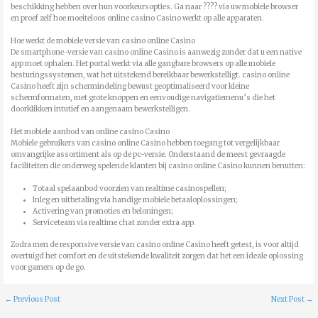
beschikking hebben over hun voorkeursopties. Ga naar ???? via uw mobiele browser
en proef zelf hoe moeiteloos online casino Casino werkt op alle apparaten.
Hoe werkt de mobiele versie van casino online Casino
De smartphone-versie van casino online Casino is aanwezig zonder dat u een native
app moet ophalen. Het portal werkt via alle gangbare browsers op alle mobiele
besturingssystemen, wat het uitstekend bereikbaar bewerkstelligt. casino online
Casino heeft zijn schermindeling bewust geoptimaliseerd voor kleine
schermformaten, met grote knoppen en eenvoudige navigatiemenu’s die het
doorklikken intutief en aangenaam bewerkstelligen.
Het mobiele aanbod van online casino Casino
Mobiele gebruikers van casino online Casino hebben toegang tot vergelijkbaar
omvangrijke assortiment als op de pc-versie. Onderstaand de meest gevraagde
faciliteiten die onderweg spelende klanten bij casino online Casino kunnen benutten:
Totaal spelaanbod voorzien van realtime casinospellen;
Inleg en uitbetaling via handige mobiele betaaloplossingen;
Activering van promoties en beloningen;
Serviceteam via realtime chat zonder extra app.
Zodra men de responsive versie van casino online Casino heeft getest, is voor altijd
overtuigd het comfort en de uitstekende kwaliteit zorgen dat het een ideale oplossing
voor gamers op de go.
←
Previous Post
Next Post
→